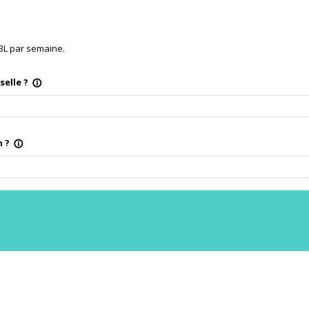
63L par semaine.
selle ?
info_outline
n ?
info_outline