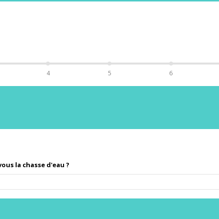
4
5
6
ous la chasse d'eau ?