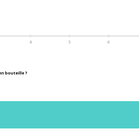
4
5
6
n bouteille ?