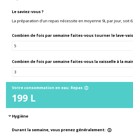
Le saviez-vous ?
La préparation d'un repas nécessite en moyenne 9L par jour, soit 
Combien de fois par semaine faites-vous tourner le lave-vais
Combien de fois par semaine faites-vous la vaisselle à la mai
Votre consommation en eau: Repas
info_outline
199
L
Hygiène
expand_more
Durant la semaine, vous prenez généralement:
info_outline