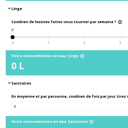
Linge
expand_more
Combien de lessives faites-vous tourner par semaine ?
info_outline
0
0
1
2
3
Votre consommation en eau: Linge
info_outline
0
L
Sanitaires
expand_more
En moyenne et par personne, combien de fois par jour tirez v
Votre consommation en eau: Sanitaires
info_outline