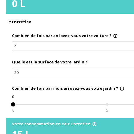
0
L
Entretien
expand_more
Combien de fois par an lavez-vous votre voiture ?
info_outline
Quelle est la surface de votre jardin ?
Combien de fois par mois arrosez-vous votre jardin ?
info_outline
0
0
5
Votre consommation en eau: Entretien
info_outline