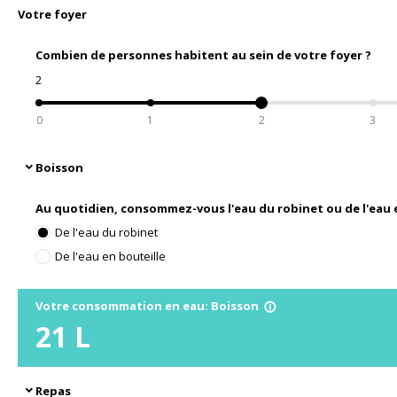
Votre foyer
Combien de personnes habitent au sein de votre foyer ?
2
0
1
2
3
Boisson
expand_more
Au quotidien, consommez-vous l'eau du robinet ou de l'eau e
De l'eau du robinet
De l'eau en bouteille
Votre consommation en eau: Boisson
info_outline
21
L
Repas
expand_more