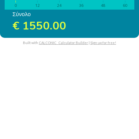
0
12
24
36
48
60
Σύνολο
€
1550.00
Built with
CALCONIC_ Calculator Builder
|
Sign up for free!