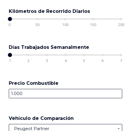
Kilómetros de Recorrido Diarios
0
50
100
150
200
Días Trabajados Semanalmente
1
2
3
4
5
6
7
Precio Combustible
Vehículo de Comparación
Peugeot Partner