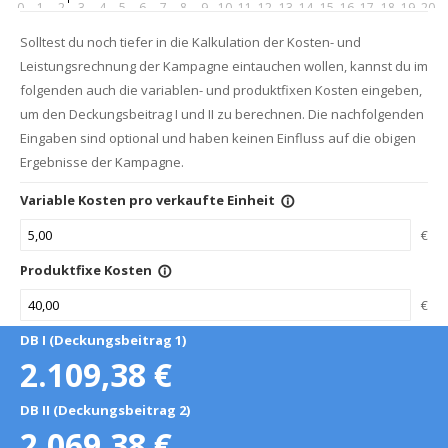
0
1
2
3
4
5
6
7
8
9
10
11
12
13
14
15
16
17
18
19
20
Solltest du noch tiefer in die Kalkulation der Kosten- und
Leistungsrechnung der Kampagne eintauchen wollen, kannst du im
folgenden auch die variablen- und produktfixen Kosten eingeben,
um den Deckungsbeitrag I und II zu berechnen. Die nachfolgenden
Eingaben sind optional und haben keinen Einfluss auf die obigen
Ergebnisse der Kampagne.
Variable Kosten pro verkaufte Einheit
info_outline
€
Produktfixe Kosten
info_outline
€
DB I (Deckungsbeitrag 1)
2.109,38
€
DB II (Deckungsbeitrag 2)
2.069,38
€