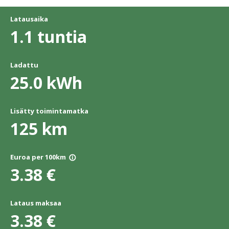
Latausaika
1.1
tuntia
Ladattu
25.0
kWh
Lisätty toimintamatka
125
km
Euroa per 100km
info_outline
3.38
€
Lataus maksaa
3.38
€