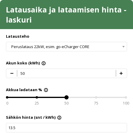
Latausaika ja lataamisen hinta -
laskuri
Latausteho
Peruslataus 22kW, esim. go-eCharger CORE
Akun koko (kWh)
info_outline
Akkua ladataan %
info_outline
0
25
50
75
100
Sähkön hinta (snt / kWh)
info_outline