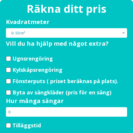
Räkna ditt pris
clear
Kvadratmeter
Personnummer
0- 50 m²
Vill du ha hjälp med något extra?
Förnamn
Ugnsrengöring
Kylskåpsrengöring
Efternamn
Fönsterputs ( priset beräknas på plats).
Byta av sängkläder (pris för en säng)
Gatuadress
Hur många sängar
Postnummer
Tilläggstid