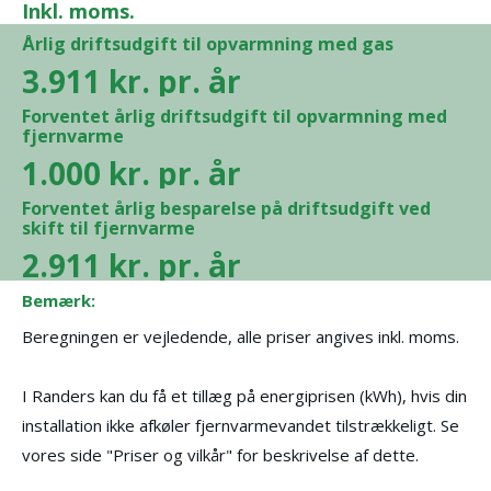
Inkl. moms.
Årlig driftsudgift til opvarmning med gas
3.911
kr. pr. år
Forventet årlig driftsudgift til opvarmning med
fjernvarme
1.000
kr. pr. år
Forventet årlig besparelse på driftsudgift ved
skift til fjernvarme
2.911
kr. pr. år
Bemærk:
Beregningen er vejledende, alle priser angives inkl. moms.
I Randers kan du få et tillæg på energiprisen (kWh), hvis din
installation ikke afkøler fjernvarmevandet tilstrækkeligt. Se
vores side "Priser og vilkår" for beskrivelse af dette.