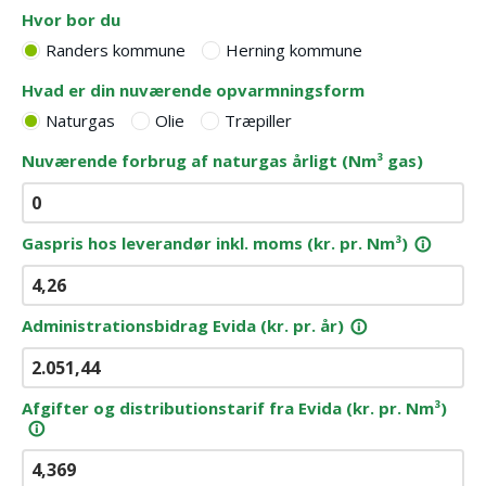
Hvor bor du
Randers kommune
Herning kommune
Hvad er din nuværende opvarmningsform
Naturgas
Olie
Træpiller
Nuværende forbrug af naturgas årligt (Nm³ gas)
Gaspris hos leverandør inkl. moms (kr. pr. Nm³)
info_outline
Administrationsbidrag Evida (kr. pr. år)
info_outline
Afgifter og distributionstarif fra Evida (kr. pr. Nm³)
info_outline