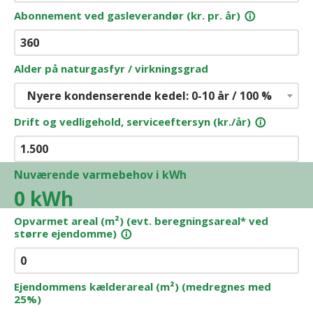
Abonnement ved gasleverandør (kr. pr. år)
info_outline
Alder på naturgasfyr / virkningsgrad
Nyere kondenserende kedel: 0-10 år / 100 %
Drift og vedligehold, serviceeftersyn (kr./år)
info_outline
Nuværende varmebehov i kWh
0
kWh
Opvarmet areal (m²) (evt. beregningsareal* ved
større ejendomme)
info_outline
Ejendommens kælderareal (m²) (medregnes med
25%)