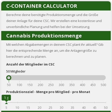
C-CONTAINER CALCULATOR
Berechne deine benötigte Produktionsmenge und die Größe
deiner Anlage für deine CSC. Wir erstellen eine kostenlose und
unverbindliche Planung und helfen bei der Umsetzung.
Cannabis Produktionsmenge
Mit welchen Abgabemengen in deinem CSC plant ihr aktuell? Gib
hier die entsprechende Menge an, um die Anlagengröße zu
berechnen und zu planen.
Anzahl der Mitglieder im CSC
50
Mitglieder
50
100
150
200
250
300
350
400
450
500
Produktionsziel - Menge pro Mitglied - pro Monat
5
g
5
10
15
20
25
30
35
40
45
50