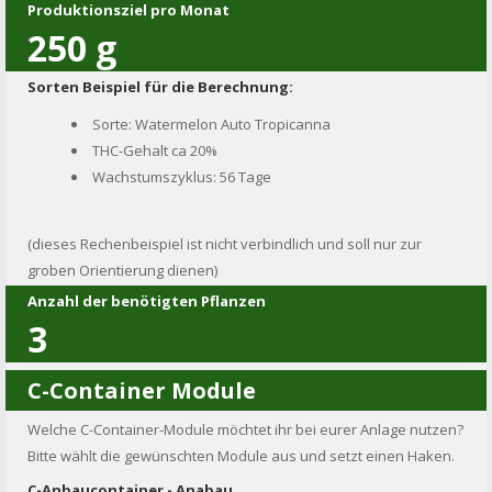
Produktionsziel pro Monat
250
g
Sorten Beispiel für die Berechnung:
Sorte: Watermelon Auto Tropicanna
THC-Gehalt ca 20%
Wachstumszyklus: 56 Tage
(dieses Rechenbeispiel ist nicht verbindlich und soll nur zur
groben Orientierung dienen)
Anzahl der benötigten Pflanzen
3
C-Container Module
Welche C-Container-Module möchtet ihr bei eurer Anlage nutzen?
Bitte wählt die gewünschten Module aus und setzt einen Haken.
C-Anbaucontainer - Anabau