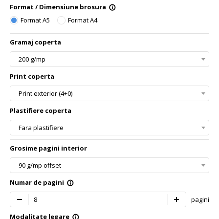
Format / Dimensiune brosura
info_outline
clear
clear
Format A5
Format A4
Nume
Nume
Gramaj coperta
200 g/mp
Print coperta
Adresa de email
Adresa de email
Print exterior (4+0)
Plastifiere coperta
Numar de telefon
Numar de telefon
Fara plastifiere
Grosime pagini interior
Detalii suplimentare
Detalii suplimentare
90 g/mp offset
Numar de pagini
info_outline
pagini
Modalitate legare
info_outline