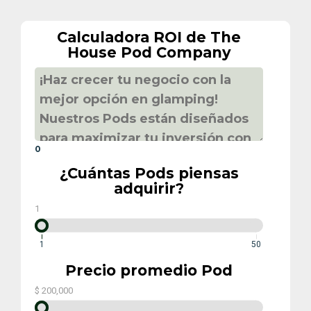
Calculadora ROI de The
House Pod Company
0
¿Cuántas Pods piensas
adquirir?
1
1
50
Precio promedio Pod
$
200,000