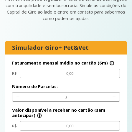
com tranquilidade e sem burocracia. Simule as condições do
Capital de Giro ao lado e entre em contato para sabermos
como podemos ajudar.
Simulador Giro+ Pet&Vet
Entre com seus contatos para
clear
receber a simulação
Faturamento mensal médio no cartão (6m)
info_outline
Nome Completo
R$
Número de Parcelas:
Email
Valor disponível a receber no cartão (sem
Whatsapp
antecipar)
info_outline
R$