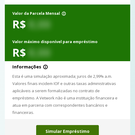
Simular Empréstimo
Valor da Parcela Mensal
info_outline
R$
0,00
Valor máximo disponível para empréstimo
R$
0,00
Informações
info_outline
Esta é uma simulação aproximada; juros de 2,99% a.m.
Valores finais incidem IOF e outras taxas administrativas
aplicáveis a serem formalizadas no contrato de
empréstimo. A Vetwork não é uma instituição financeira e
atua em parceria com correspondentes bancários e
financeiras.
Simular Empréstimo