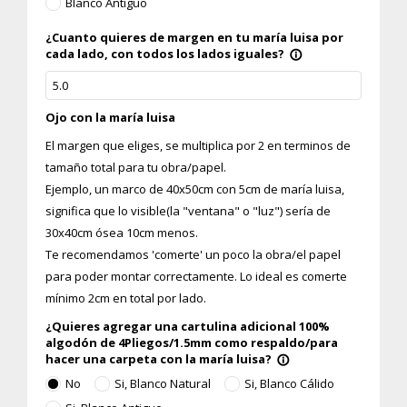
Blanco Antiguo
¿Cuanto quieres de margen en tu maría luisa por
cada lado, con todos los lados iguales?
info_outline
Ojo con la maría luisa
El margen que eliges, se multiplica por 2 en terminos de
tamaño total para tu obra/papel.
Ejemplo, un marco de 40x50cm con 5cm de maría luisa,
significa que lo visible(la "ventana" o "luz") sería de
30x40cm ósea 10cm menos.
Te recomendamos 'comerte' un poco la obra/el papel
para poder montar correctamente. Lo ideal es comerte
mínimo 2cm en total por lado.
¿Quieres agregar una cartulina adicional 100%
algodón de 4Pliegos/1.5mm como respaldo/para
hacer una carpeta con la maría luisa?
info_outline
No
Si, Blanco Natural
Si, Blanco Cálido