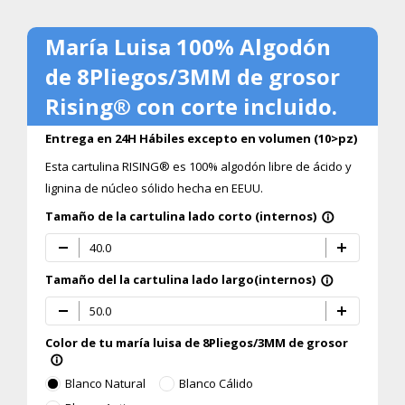
María Luisa 100% Algodón
Generar Pedido
clear
de 8Pliegos/3MM de grosor
Rising® con corte incluido.
Nombre y Apellido
Entrega en 24H Hábiles excepto en volumen (10>pz)
Esta cartulina RISING® es 100% algodón libre de ácido y
E-Mail
lignina de núcleo sólido hecha en EEUU.
Tamaño de la cartulina lado corto (internos)
info_outline
Si prefieres que te mandemos WhatsApp en
ves de correo, ponlo acá
Tamaño del la cartulina lado largo(internos)
info_outline
Generar Pedido
Color de tu maría luisa de 8Pliegos/3MM de grosor
info_outline
Blanco Natural
Blanco Cálido